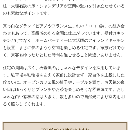
柱・大理石調の床・シャンデリアが空間の魅力を引き立たせている
のも素敵なポイントです。
真っ白なグランドピアノやフランス生まれの「ロココ調」の組み合
わせもあって、高級感のある空間に仕上がっています。壁付けキッ
チンだけでなく、ホームパーティーに大活躍のアイランドキッチン
も設置。まさに夢のような空間を楽しめる住宅です。家族だけでな
く、来客もゆったりとした時間を過ごせること間違いありません。
住宅の周囲は広く、石畳風のおしゃれなデザインを採用していま
す。駐車場や駐輪場をあえて家前に設計せず、家自体を主役にした
佇まいに。オープンカフェ風の椅子やテーブルを置き、お天気の良
い日はゆっくりとブランチやお茶を楽しめそうな雰囲気です。おし
ゃれな白い窓枠の窓は大きく、数も多いので自然光により室内を明
るく照らしてくれます。
プロヴァンス地方のような