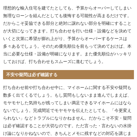
理想的な輸入住宅を建てたとしても、予算からオーバーしてしまい
無理なローンを組んだとしても後悔する可能性が高まるだけです。
だからこそ妥協できる部分と絶対に譲れない部分を明確にすること
が大切になってきます。打ち合わせを行い仕様・設備などを決めて
いくと次第に希望が膨れ上がり、予算からオーバーするケースは
多々あるでしょう。そのため優先順位を前もって決めておけば、本
当に必要な仕様・設備が明確になります。また優先順位がハッキリ
しておけば、打ち合わせもスムーズに進むでしょう。
不安や疑問は必ず確認する
打ち合わせ前や打ち合わせ中に、マイホームに関する不安や疑問も
数多く出てくるでしょう。もし質問もしないまま進んでしまえば、
モヤモヤした気持ちが残ってしまい満足できるマイホームにはなら
ないでしょう。完成間近でモヤモヤを伝えたとしても、「今更変え
られない」などトラブルになりかねません。だからこそ不安・疑問
は必ず確認することが大切なのです。ただ言った・言わないの水掛
け論になりかねないので、きちんとメモに残すなどの対応を講じま